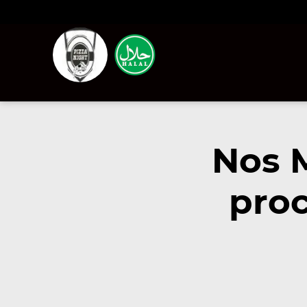
Nos 
proc