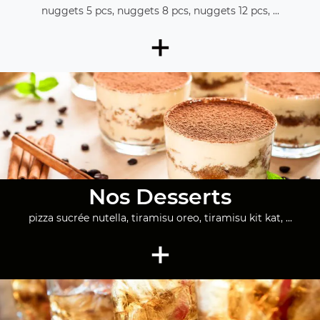
nuggets 5 pcs, nuggets 8 pcs, nuggets 12 pcs, ...
+
Nos Desserts
pizza sucrée nutella, tiramisu oreo, tiramisu kit kat, ...
+