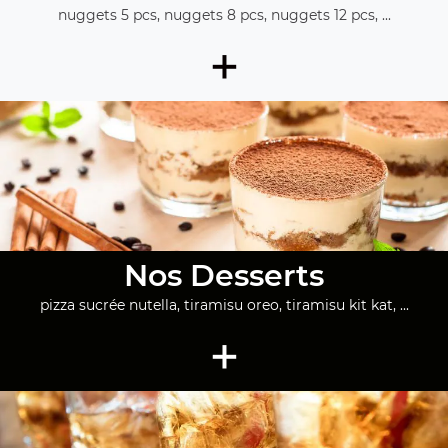
nuggets 5 pcs, nuggets 8 pcs, nuggets 12 pcs, ...
+
Nos Desserts
pizza sucrée nutella, tiramisu oreo, tiramisu kit kat, ...
+