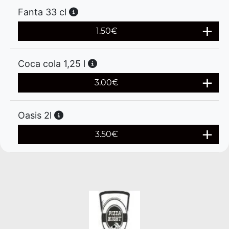
Fanta 33 cl
1.50
€
Coca cola 1,25 l
3.00
€
Oasis 2l
3.50
€