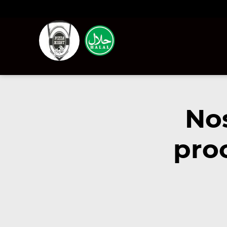
No
pro