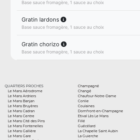
Base sauce fromagère, 1 sauce au choix
Gratin lardons
Base sauce fromagère, 1 sauce au choix
Gratin chorizo
Base sauce fromagère, 1 sauce au choix
QUARTIERS PROCHES
Champagné
Le Mans Aérodrome
Changé
Le Mans Ardriers
Chaufour-Notre-Dame
Le Mans Banjan
Conlie
Le Mans Bruyères
Coulaines
Le Mans Cadran
Domfront-en-Champagne
Le Mans Centre
Etival Lès Le Mans
Le Mans Cité des Pins
Fillé
Le Mans Fontenelles
Guécélard
Le Mans Gallière
La Chapelle Saint Aubin
Le Mans Gare
La Guierche