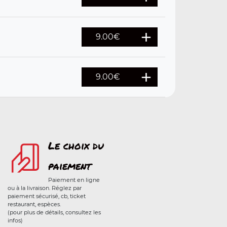
9.00
€
9.00
€
Le choix du
paiement
Paiement en ligne
ou à la livraison. Réglez par
paiement sécurisé, cb, ticket
restaurant, espèces.
(pour plus de détails, consultez les
infos)