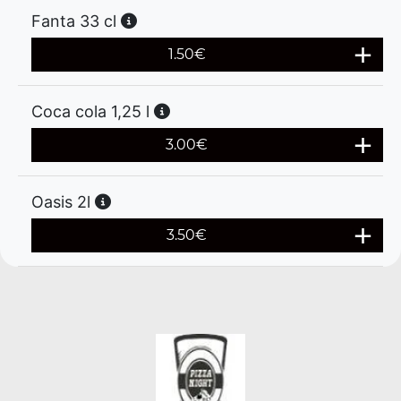
Fanta 33 cl
1.50
€
Coca cola 1,25 l
3.00
€
Oasis 2l
3.50
€