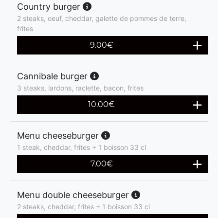
Country burger
2 steaks, oeuf, cheddar, galette de pommes de terre,
frites
9.00
€
Cannibale burger
3 steaks, lardons, raclette, bacon, frites
10.00
€
Menu cheeseburger
1 steak, cheddar, frites + 1 boisson 33 cl
7.00
€
Menu double cheeseburger
2 steaks, cheddar, frites + 1 boisson 33 cl