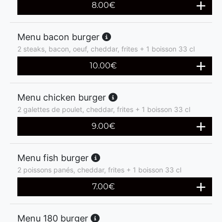
8.00
€
Menu bacon burger
2 steaks, bacon, oeuf, cheddar, frites + 1 boisson 33 cl
10.00
€
Menu chicken burger
2 galettes de poulet, cheddar, frites + 1 boisson 33 cl
9.00
€
Menu fish burger
2 poissons panés, cheddar, frites + 1 boisson 33 cl
7.00
€
Menu 180 burger