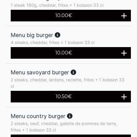
1 steak 180g, cheddar, frites + 1 boisson 33 cl
10.00
€
Menu big burger
4 steaks, cheddar, frites + 1 boisson 33 cl
10.00
€
Menu savoyard burger
2 steaks, cheddar, lardons, raclette, frites + 1 boisson 33
cl
10.50
€
Menu country burger
2 steaks, oeuf, cheddar, galette de pommes de terre,
frites + 1 boisson 33 cl