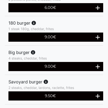
6.00
€
180 burger
1 steak 180g, cheddar, frites
9.00
€
Big burger
4 steaks, cheddar, frites
9.00
€
Savoyard burger
2 steaks, cheddar, lardons, raclette, frites
9.50
€