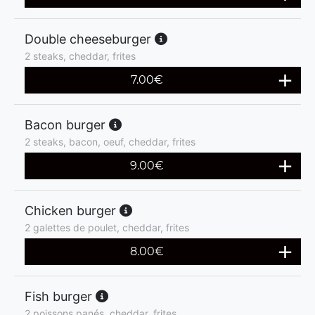
Double cheeseburger
2 steaks, cheddar, frites
7.00
€
Bacon burger
2 steaks, bacon, oeuf, cheddar, frites
9.00
€
Chicken burger
2 galettes de poulet, cheddar, frites
8.00
€
Fish burger
2 poissons panés, cheddar, frites