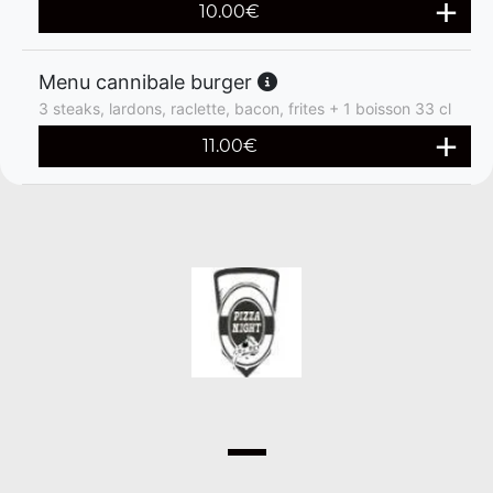
10.00
€
Menu cannibale burger
3 steaks, lardons, raclette, bacon, frites + 1 boisson 33 cl
11.00
€