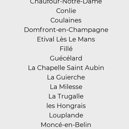
Chaufour-Notre-Dame
Conlie
Coulaines
Domfront-en-Champagne
Etival Lès Le Mans
Fillé
Guécélard
La Chapelle Saint Aubin
La Guierche
La Milesse
La Trugalle
les Hongrais
Louplande
Moncé-en-Belin