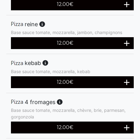
12.00
€
reine
Base sauce tomate, mozzarella, jambon, champignons
12.00
€
kebab
Base sauce tomate, mozzarella, kebab
12.00
€
4 fromages
Base sauce tomate, mozzarella, chèvre, brie, parmesan,
gorgonzola
12.00
€