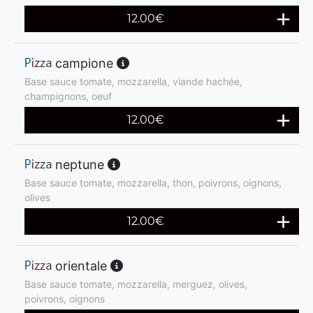
12.00
€
campione
Base sauce tomate, mozzarella, viande hachée,
champignons, oeuf
12.00
€
neptune
Base sauce tomate, mozzarella, thon, poivrons, oignons,
olives
12.00
€
orientale
Base sauce tomate, mozzarella, merguez, olives,
poivrons, oignons