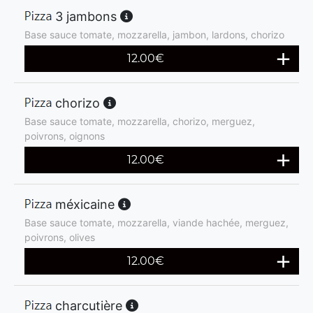
3 jambons
Base sauce tomate, mozzarella, jambon, lardons, chorizo
12.00
€
chorizo
Base sauce tomate, mozzarella, chorizo, merguez,
poivrons, oignons
12.00
€
méxicaine
Base sauce tomate, mozzarella, viande hachée, merguez,
poivrons, olives
12.00
€
charcutière