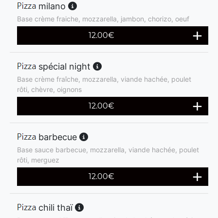
milano
Base crème fraiche, mozzarella, jambon, chorizo, oeuf
12.00
€
spécial night
Base crème fraîche, mozzarella, viande hachée, poulet
rôti, chèvre, oignons
12.00
€
barbecue
Base sauce barbecue, mozzarella, viande hachée, poulet
rôti, merguez
12.00
€
chili thaï