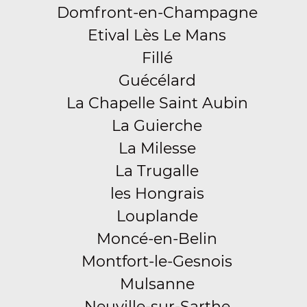
Domfront-en-Champagne
Etival Lès Le Mans
Fillé
Guécélard
La Chapelle Saint Aubin
La Guierche
La Milesse
La Trugalle
les Hongrais
Louplande
Moncé-en-Belin
Montfort-le-Gesnois
Mulsanne
Neuville-sur-Sarthe