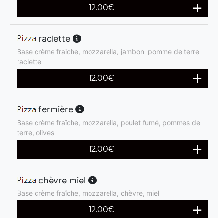
12.00
€
raclette
Base crème fraiche, mozzarella, jambon, pomme de terre,
raclette
12.00
€
fermière
Base crème fraîche, mozzarella, poulet fumé, pommes de
terre, olives
12.00
€
chèvre miel
Base crème fraîche, mozzarella, chèvre, miel
12.00
€