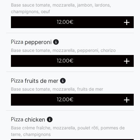
Base sauce tomate, mozzarella, jambon, lardons,
champignons, oeuf
12.00
€
pepperoni
Base sauce tomate, mozzarella, pepperoni, chorizo
12.00
€
fruits de mer
Base sauce tomate, mozzarella, fruits de mer
12.00
€
chicken
Base crème fraîche, mozzarella, poulet rôti, pommes de
terre, champignons