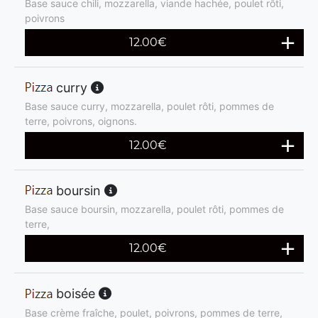
Base sauce chili, mozzarella, viande hachée, poulet rôti,
poivrons
12.00
€
curry
Base sauce curry, mozzarella, poulet rôti, pommes de
terre, poivrons, oignons.
12.00
€
boursin
Base sauce boursin, mozzarella, poulet rôti, pommes de
terre,
12.00
€
boisée
Base crème fraîche, poulet, poivrons, pommes de terre,