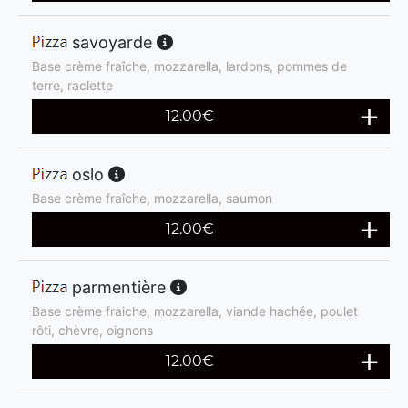
savoyarde
Base crème fraîche, mozzarella, lardons, pommes de
terre, raclette
12.00
€
oslo
Base crème fraîche, mozzarella, saumon
12.00
€
parmentière
Base crème fraiche, mozzarella, viande hachée, poulet
rôti, chèvre, oignons
12.00
€