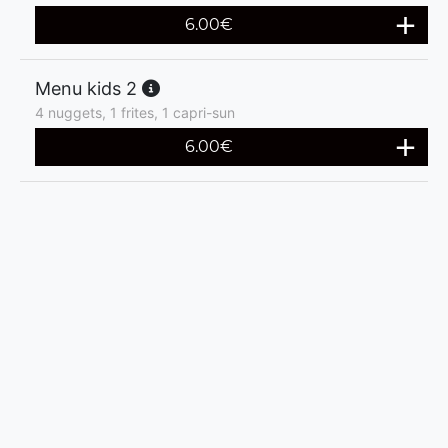
6.00
€
Menu kids 2
4 nuggets, 1 frites, 1 capri-sun
6.00
€