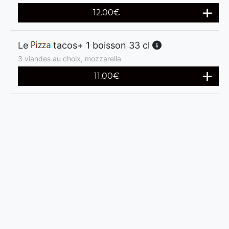
12.00
€
Le
tacos+ 1 boisson 33 cl
3 viandes au choix, mozzarella
11.00
€