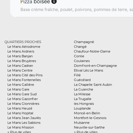
boisée
Base crème fraîche, poulet, poivrons, pommes de terre, 
QUARTIERS PROCHES
Champagné
Le Mans Aérodrome
Changé
Le Mans Ardriers
Chaufour-Notre-Dame
Le Mans Banjan
Conlie
Le Mans Bruyères
Coulaines
Le Mans Cadran
Domfront-en-Champagne
Le Mans Centre
Etival Lès Le Mans
Le Mans Cité des Pins
Fillé
Le Mans Fontenelles
Guécélard
Le Mans Gallière
La Chapelle Saint Aubin
Le Mans Gare
La Guierche
Le Mans Gare Sud
La Milesse
Le Mans Gazonfier
La Trugalle
Le Mans Glonnières
les Hongrais
Le Mans Heuzé
Louplande
Le Mans Hopital
Moncé-en-Belin
Le Mans Jean Jaurès
Montfort-le-Gesnois
Le Mans Les Sablons
Mulsanne
Le Mans Mission
Neuville-sur-Sarthe
> Plus de villes
> Plus de villes