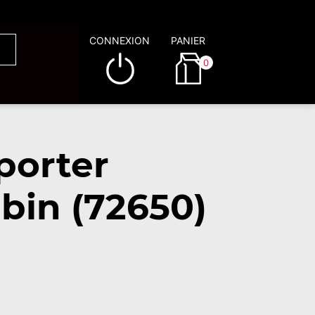
CONNEXION
PANIER
0
porter
bin (72650)