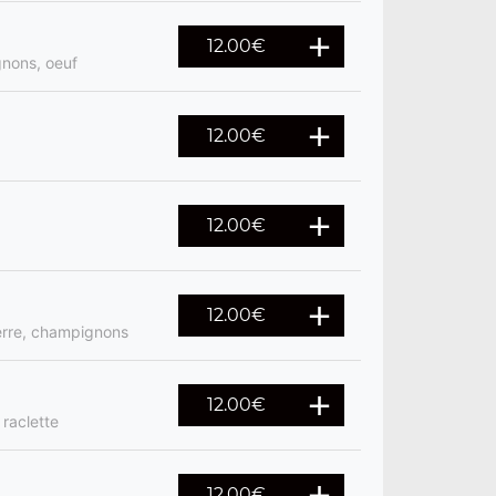
12.00
€
gnons, oeuf
12.00
€
12.00
€
12.00
€
terre, champignons
12.00
€
raclette
12.00
€