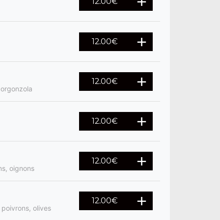
12.00
€
12.00
€
12.00
€
gorgonzola
12.00
€
12.00
€
ns, oignons
12.00
€
poivrons, olives