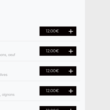
12.00
€
12.00
€
ons, oeuf
12.00
€
lives
12.00
€
, oignons