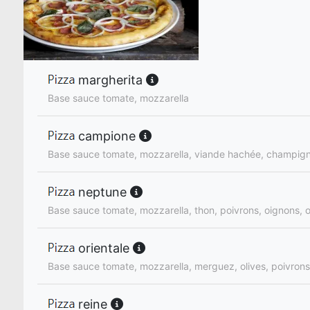
margherita
Base sauce tomate, mozzarella
campione
Base sauce tomate, mozzarella, viande hachée, champign
neptune
Base sauce tomate, mozzarella, thon, poivrons, oignons, o
orientale
Base sauce tomate, mozzarella, merguez, olives, poivrons
reine