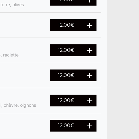
erre, olives
12.00
€
12.00
€
, raclette
12.00
€
12.00
€
i, chèvre, oignons
12.00
€