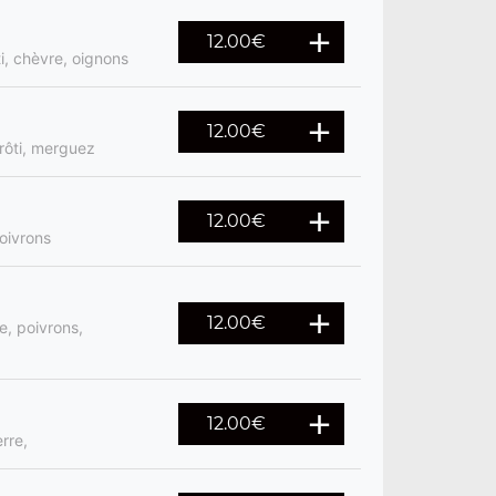
12.00
€
i, chèvre, oignons
12.00
€
rôti, merguez
12.00
€
poivrons
12.00
€
e, poivrons,
12.00
€
rre,