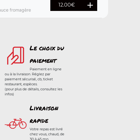
12.00
€
sauce fromagère
Le choix du
paiement
Paiement en ligne
ou à la livraison. Réglez par
paiement sécurisé, cb, ticket
restaurant, espèces.
(pour plus de détails, consultez les
infos)
Livraison
rapide
Votre repas est livré
chez vous, chaud, de
30 à 45 mn.