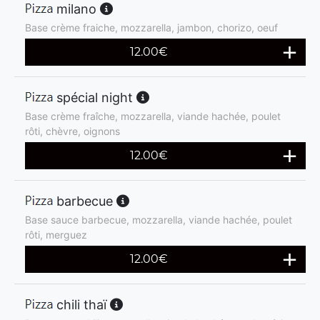
milano
Base crème fraiche, mozzarella, jambon, chorizo, oeuf
12.00
€
spécial night
Base crème fraîche, mozzarella, viande hachée, poulet
rôti, chèvre, oignons
12.00
€
barbecue
Base sauce barbecue, mozzarella, viande hachée, poulet
rôti, merguez
12.00
€
chili thaï