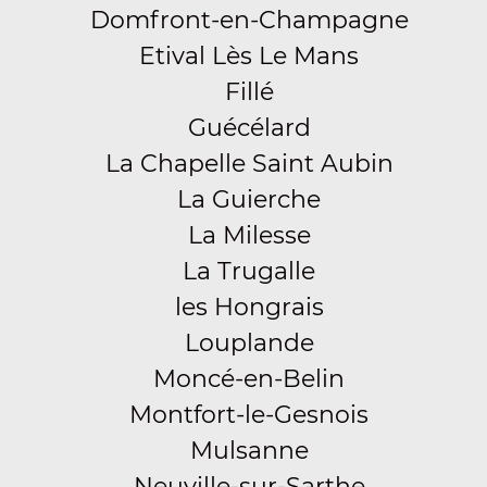
Domfront-en-Champagne
Etival Lès Le Mans
Fillé
Guécélard
La Chapelle Saint Aubin
La Guierche
La Milesse
La Trugalle
les Hongrais
Louplande
Moncé-en-Belin
Montfort-le-Gesnois
Mulsanne
Neuville-sur-Sarthe