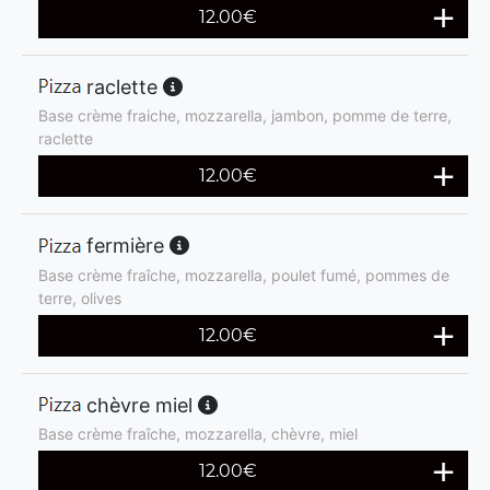
12.00
€
raclette
Base crème fraiche, mozzarella, jambon, pomme de terre,
raclette
12.00
€
fermière
Base crème fraîche, mozzarella, poulet fumé, pommes de
terre, olives
12.00
€
chèvre miel
Base crème fraîche, mozzarella, chèvre, miel
12.00
€