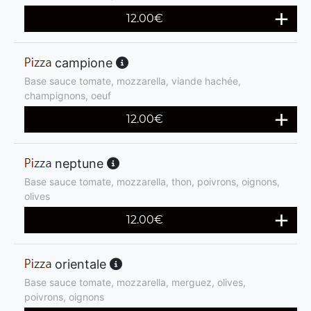
12.00
€
campione
Base sauce tomate, mozzarella, viande hachée,
champignons, oeuf
12.00
€
neptune
Base sauce tomate, mozzarella, thon, poivrons, oignons,
olives
12.00
€
orientale
Base sauce tomate, mozzarella, merguez, olives,
poivrons, oignons