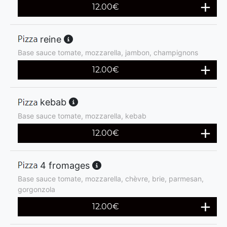
12.00
€
reine
Base sauce tomate, mozzarella, jambon, champignons
12.00
€
kebab
Base sauce tomate, mozzarella, kebab
12.00
€
4 fromages
Base sauce tomate, mozzarella, chèvre, brie, parmesan,
gorgonzola
12.00
€