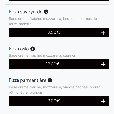
savoyarde
Base crème fraîche, mozzarella, lardons, pommes de
terre, raclette
12.00
€
oslo
Base crème fraîche, mozzarella, saumon
12.00
€
parmentière
Base crème fraiche, mozzarella, viande hachée, poulet
rôti, chèvre, oignons
12.00
€