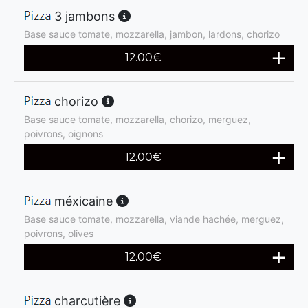
3 jambons
Base sauce tomate, mozzarella, jambon, lardons, chorizo
12.00
€
chorizo
Base sauce tomate, mozzarella, chorizo, merguez,
poivrons, oignons
12.00
€
méxicaine
Base sauce tomate, mozzarella, viande hachée, merguez,
poivrons, olives
12.00
€
charcutière