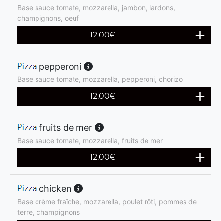
Base sauce tomate, mozzarella, jambon, lardons,
champignons, oeuf
12.00
€
pepperoni
Base sauce tomate, mozzarella, pepperoni, chorizo
12.00
€
fruits de mer
Base sauce tomate, mozzarella, fruits de mer
12.00
€
chicken
Base crème fraîche, mozzarella, poulet rôti, pommes de
terre, champignons