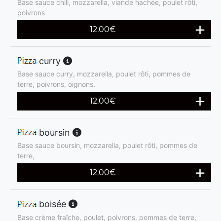
Base sauce chili, mozzarella, viande hachée, poulet rôti,
poivrons
12.00
€
curry
Base sauce curry, mozzarella, poulet rôti, pommes de
terre, poivrons, oignons.
12.00
€
boursin
Base sauce boursin, mozzarella, poulet rôti, pommes de
terre,
12.00
€
boisée
Base crème fraîche, poulet, poivrons, pommes de terre,