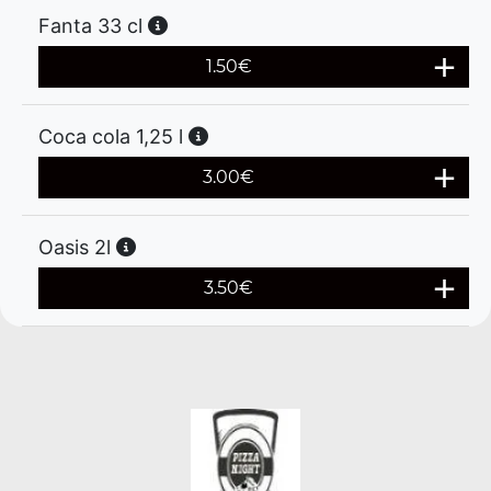
Fanta 33 cl
1.50
€
Coca cola 1,25 l
3.00
€
Oasis 2l
3.50
€